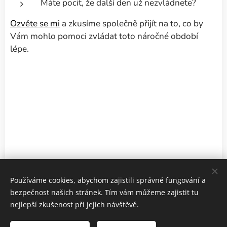
Máte pocit, že další den už nezvládnete?
Ozvěte se mi
a zkusíme společně přijít na to, co by
Vám mohlo pomoci zvládat toto náročné období
lépe.
Používáme cookies, abychom zajistili správné fungování a
bezpečnost našich stránek. Tím vám můžeme zajistit tu
nejlepší zkušenost při jejich návštěvě.
Obrázky poskytl
Pexels