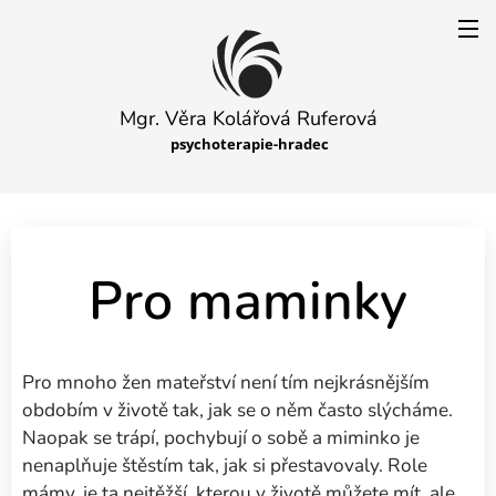
Mgr. Věra Kolářová Ruferová
psychoterapie-hradec
Pro maminky
Pro mnoho žen mateřství není tím nejkrásnějším
obdobím v životě tak, jak se o něm často slýcháme.
Naopak se trápí, pochybují o sobě a miminko je
nenaplňuje štěstím tak, jak si přestavovaly. Role
mámy, je ta nejtěžší, kterou v životě můžete mít, ale